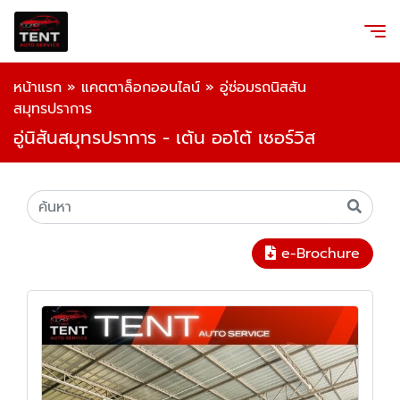
หน้าแรก
»
แคตตาล็อกออนไลน์
»
อู่ซ่อมรถนิสสัน
สมุทรปราการ
อู่นิสันสมุทรปราการ - เต้น ออโต้ เซอร์วิส
e-Brochure