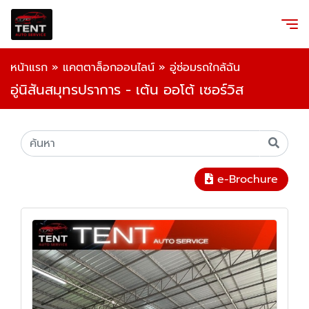
หน้าแรก
»
แคตตาล็อกออนไลน์
»
อู่ซ่อมรถใกล้ฉัน
อู่นิสันสมุทรปราการ - เต้น ออโต้ เซอร์วิส
e-Brochure