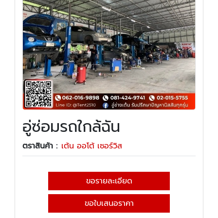
อู่ซ่อมรถใกล้ฉัน
ตราสินค้า :
เต้น ออโต้ เซอร์วิส
ขอรายละเอียด
ขอใบเสนอราคา