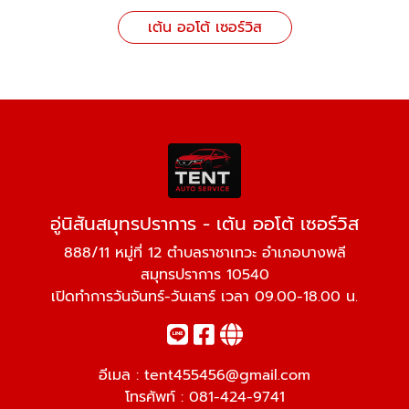
เต้น ออโต้ เซอร์วิส
อู่นิสันสมุทรปราการ - เต้น ออโต้ เซอร์วิส
888/11 หมู่ที่ 12 ตำบลราชาเทวะ อำเภอบางพลี
สมุทรปราการ 10540
เปิดทำการวันจันทร์-วันเสาร์ เวลา 09.00-18.00 น.
อีเมล :
tent455456@gmail.com
โทรศัพท์ :
081-424-9741