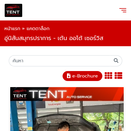
หน้าแรก
»
แคตตาล็อก
อู่นิสันสมุทรปราการ - เต้น ออโต้ เซอร์วิส
e-Brochure