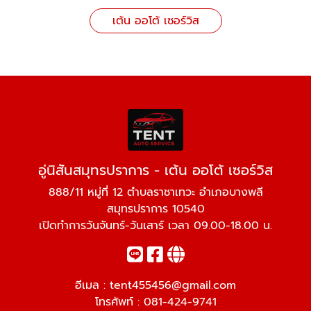
เต้น ออโต้ เซอร์วิส
อู่นิสันสมุทรปราการ - เต้น ออโต้ เซอร์วิส
888/11 หมู่ที่ 12 ตำบลราชาเทวะ อำเภอบางพลี
สมุทรปราการ 10540
เปิดทำการวันจันทร์-วันเสาร์ เวลา 09.00-18.00 น.
อีเมล :
tent455456@gmail.com
โทรศัพท์ :
081-424-9741