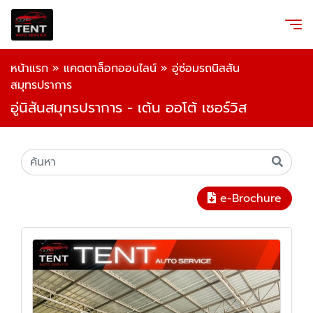
หน้าแรก
»
แคตตาล็อกออนไลน์
»
อู่ซ่อมรถนิสสัน
สมุทรปราการ
อู่นิสันสมุทรปราการ - เต้น ออโต้ เซอร์วิส
e-Brochure